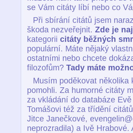
se Vám citáty líbí nebo co V
Při sbírání citátů jsem naraz
škoda nezveřejnit.
Zde je na
kategorii
citáty běžných smr
populární. Máte nějaký vlastní
ostatními nebo chcete dokáza
filozofům?
Tady máte možno
Musím poděkovat několika k
pomohli. Za humorné citáty m
za vkládání do databáze Evě
Tomášovi též za třídění citát
Jitce Janečkové, evengelin@
neprozradila) a Ivě Hrabové