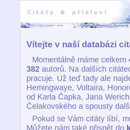
Vítejte v naší databázi cit
Momentálně máme celkem
382
autorů. Na dalších citát
pracuje. Už teď tady ale najd
Hemingwaye, Voltaira, Honoré
od Karla Čapka, Jana Wericha
Čelakovského a spousty dalš
Pokud se Vám citáty líbí, m
Můžete nám také přispět do