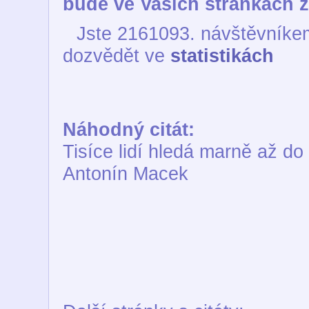
bude ve Vašich stránkách z
Jste 2161093. návštěvníkem
dozvědět ve
statistikách
Náhodný citát:
Tisíce lidí hledá marně až d
Antonín Macek