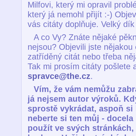
Milfovi, který mi opravil prob
který já nemohl přijít :-) Obj
vás citáty doplňuje. Velký dí
A co Vy? Znáte nějaké pěkné
nejsou? Objevili jste nějakou
zatříděný citát nebo třeba ně
Tak mi prosím citáty pošlete 
spravce@the.cz
.
Vím, že vám nemůžu zabrá
já nejsem autor výroků. Kd
sprostě vykrádat, aspoň si 
neberte si ten můj - docela
použít ve svých stránkách,