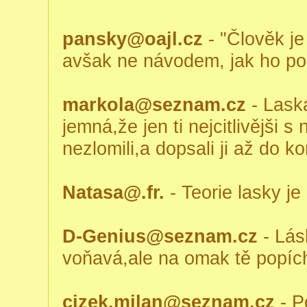
pansky@oajl.cz
- "Člověk je
avšak ne návodem, jak ho pou
markola@seznam.cz
- Laska
jemná,že jen ti nejcitlivějši s
nezlomili,a dopsali ji až do k
Natasa@.fr.
- Teorie lasky je
D-Genius@seznam.cz
- Lás
voňavá,ale na omak tě popíc
cizek.milan@seznam.cz
- P