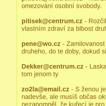
omezování osobní svobody.
pitisek@centrum.cz
- Rozči
vlastním zdraví za blbost dru
pene@wo.cz
- Zamilovanost 
druheho, do te doby, dokud si
Dekker@centrum.cz
- Laska 
tom jenom ty
zo2la@email.cz
- S ženou je
nadevše, ale musíš občas oku
nezapomněl, že kuřecí je pro 