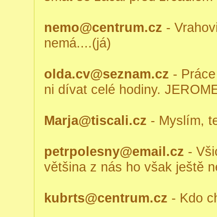
nemo@centrum.cz
- Vrahovi
nemá....(já)
olda.cv@seznam.cz
- Práce
ni dívat celé hodiny. JER
Marja@tiscali.cz
- Myslím, t
petrpolesny@email.cz
- Vši
většina z nás ho však ještě n
kubrts@centrum.cz
- Kdo ch