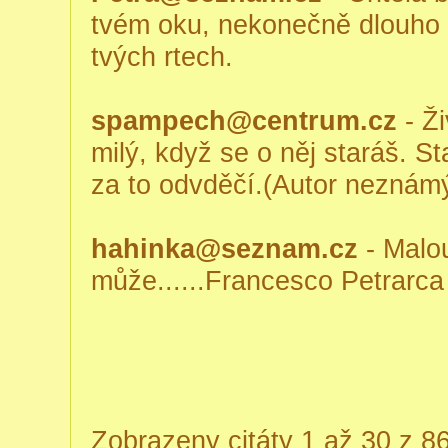
tvém oku, nekonečně dlouho h
tvých rtech.
spampech@centrum.cz
- Ži
milý, když se o něj staráš. Sta
za to odvděčí.(Autor neznám
hahinka@seznam.cz
- Malou
může......Francesco Petrarca
Zobrazeny citáty 1 až 30 z 8