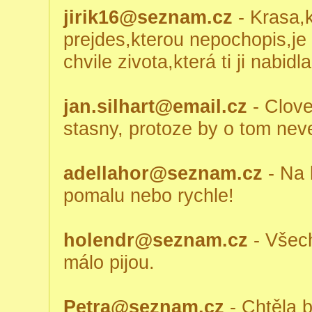
jirik16@seznam.cz
- Krasa,
prejdes,kterou nepochopis,je 
chvile zivota,která ti ji nabidla
jan.silhart@email.cz
- Clove
stasny, protoze by o tom nevede
adellahor@seznam.cz
- Na 
pomalu nebo rychle!
holendr@seznam.cz
- Všech
málo pijou.
Petra@seznam.cz
- Chtěla b