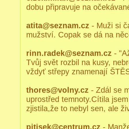
dobu připravuje na očekávané
atita@seznam.cz
- Muži si č
mužství. Copak se dá na něc
rinn.radek@seznam.cz
- "A
Tvůj svět rozbil na kusy, neb
vždyť střepy znamenají ŠTĚS
thores@volny.cz
- Zdál se m
uprostřed temnoty.Cítila jsem
zjistila,že to nebyl sen, ale ži
pitisek@centrum.cz
- Manže