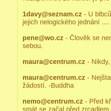
1davy@seznam.cz
- U blbců
jejich nelogického jednání ...
pene@wo.cz
- Člověk se nem
sebou.
maura@centrum.cz
- Nikdy,
maura@centrum.cz
- Nejšta
žádostí. -Buddha
nemo@centrum.cz
- Před kř
smát se začal před zrcadlem r