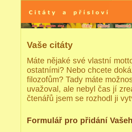
Vaše citáty
Máte nějaké své vlastní motto
ostatními? Nebo chcete doká
filozofům? Tady máte možnos
uvažoval, ale nebyl čas jí zre
čtenářů jsem se rozhodl ji vytv
Formulář pro přidání Vašeh