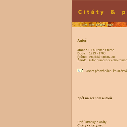
Autoři
Jméno:
Laurence Sterne
Doba:
1713 - 1768
Práce:
Anglický spisovatel
Život:
Autor humoristického román
Jsem přesvědčen, že si člově
Zpět na seznam autorů
Další stránky s citáty:
Citáty - citaty.net