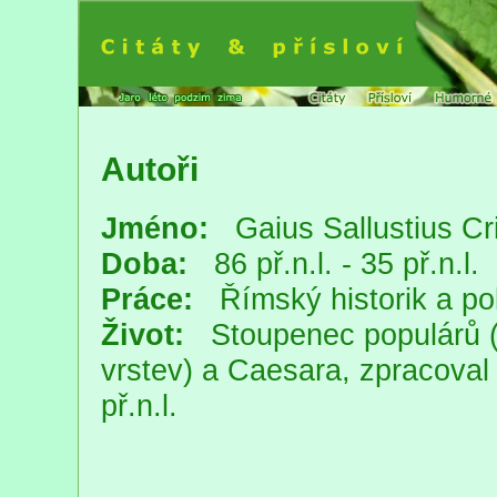
Autoři
Jméno:
Gaius Sallustius Cr
Doba:
86 př.n.l. - 35 př.n.l.
Práce:
Římský historik a pol
Život:
Stoupenec populárů (p
vrstev) a Caesara, zpracoval ř
př.n.l.