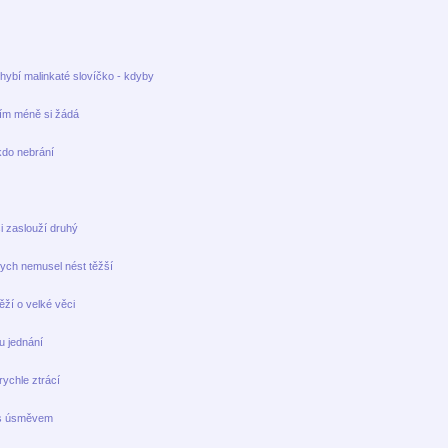
ybí malinkaté slovíčko - kdyby
ím méně si žádá
do nebrání
i zaslouží druhý
ch nemusel nést těžší
ží o velké věci
 jednání
rychle ztrácí
 s úsměvem