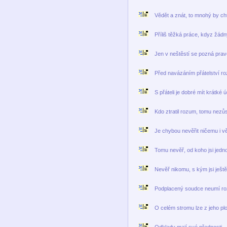
Vědět a znát, to mnohý by chtě
Příliš těžká práce, kdyz žád
Jen v neštěstí se pozná pravé
Před navázáním přátelství roz
S přáteli je dobré mít krátké úč
Kdo ztratil rozum, tomu nezůs
Je chybou nevěřit ničemu i vě
Tomu nevěř, od koho jsi jedn
Nevěř nikomu, s kým jsi ještě 
Podplacený soudce neumí roz
O celém stromu lze z jeho plo