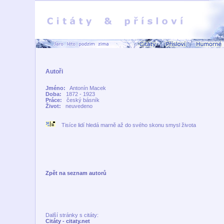
Autoři
Jméno:
Antonín Macek
Doba:
1872 - 1923
Práce:
český básník
Život:
neuvedeno
Tisíce lidí hledá marně až do svého skonu smysl života
Zpět na seznam autorů
Další stránky s citáty:
Citáty - citaty.net