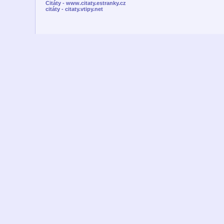
Citáty - www.citaty.estranky.cz
citáty - citaty.vtipy.net