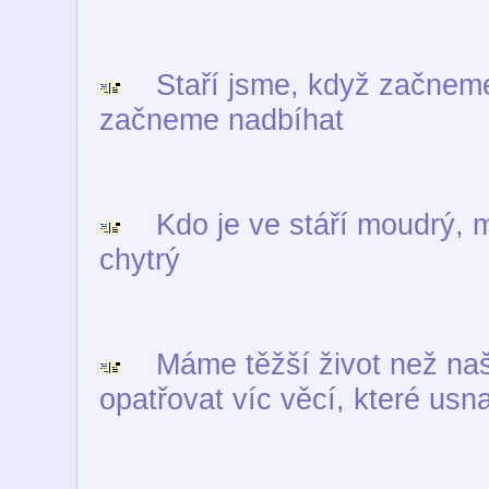
Staří jsme, když začneme 
začneme nadbíhat
Kdo je ve stáří moudrý, m
chytrý
Máme těžší život než naši
opatřovat víc věcí, které usna