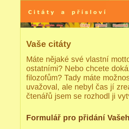
Vaše citáty
Máte nějaké své vlastní motto
ostatními? Nebo chcete doká
filozofům? Tady máte možnos
uvažoval, ale nebyl čas jí zre
čtenářů jsem se rozhodl ji vytv
Formulář pro přidání Vašeh