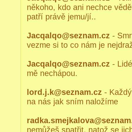
někoho, kdo ani nechce vědět
patří právě jemu/jí..
Jacqalqo@seznam.cz
- Smrt
vezme si to co nám je nejdraž
Jacqalqo@seznam.cz
- Lidé
mě nechápou.
lord.j.k@seznam.cz
- Každý 
na nás jak sním naložíme
radka.smejkalova@seznam
nemůžeš spatřit, natož se jich