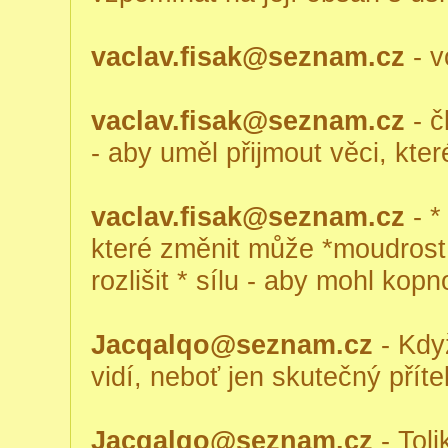
vaclav.fisak@seznam.cz
- v
vaclav.fisak@seznam.cz
- č
- aby uměl přijmout věci, kt
vaclav.fisak@seznam.cz
- *
které změnit může *moudrost 
rozlišit * sílu - aby mohl ko
Jacqalqo@seznam.cz
- Když
vidí, neboť jen skutečný přítel t
Jacqalqo@seznam.cz
- Toli