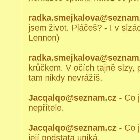
radka.smejkalova@seznam
jsem život. Pláčeš? - I v slzác
Lennon)
radka.smejkalova@seznam
krůčkem. V očích tajně slzy, 
tam nikdy nevrážíš.
Jacqalqo@seznam.cz
- Co j
nepřítele.
Jacqalqo@seznam.cz
- Co j
její podstata uniká.