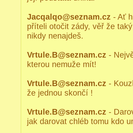
Jacqalqo@seznam.cz
- Ať 
příteli otočit zády, věř že tak
nikdy nenajdeš.
Vrtule.B@seznam.cz
- Nejvě
kterou nemuže mít!
Vrtule.B@seznam.cz
- Kouzl
že jednou skončí !
Vrtule.B@seznam.cz
- Darov
jak darovat chléb tomu kdo um