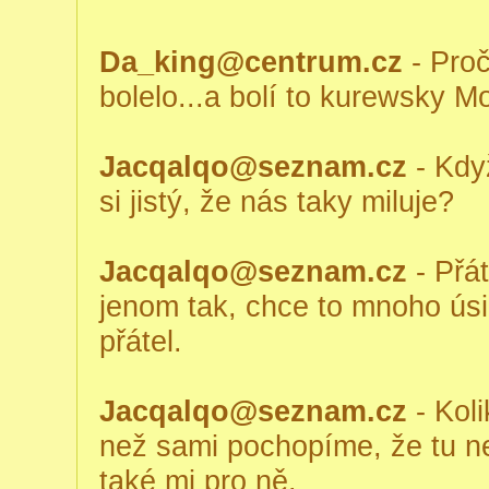
Da_king@centrum.cz
- Proč
bolelo...a bolí to kurewsky Mo
Jacqalqo@seznam.cz
- Kdy
si jistý, že nás taky miluje?
Jacqalqo@seznam.cz
- Přát
jenom tak, chce to mnoho úsi
přátel.
Jacqalqo@seznam.cz
- Koli
než sami pochopíme, že tu ne
také mi pro ně.