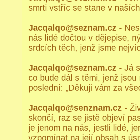
smrti vstříc se stane v naších
Jacqalqo@seznam.cz
- Nes
nás lidé dočtou v dějepise, 
srdcích těch, jenž jsme nejvíc 
Jacqalqo@seznam.cz
- Já s
co bude dál s těmi, jenž jsou 
poslední: „Děkuji vám za vše
Jacqalqo@senznam.cz
- Živ
skončí, raz se jistě objeví pa
je jenom na nás, jestli lidé, j
vzpomínat na její obsah s ú