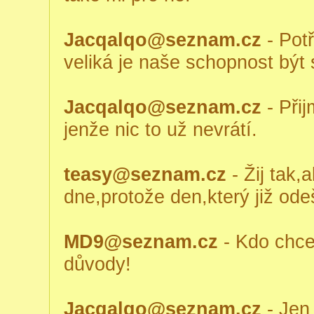
Jacqalqo@seznam.cz
- Potř
veliká je naše schopnost být 
Jacqalqo@seznam.cz
- Přij
jenže nic to už nevrátí.
teasy@seznam.cz
- Žij tak,
dne,protože den,který již ode
MD9@seznam.cz
- Kdo chce
důvody!
Jacqalqo@seznam.cz
- Jen 