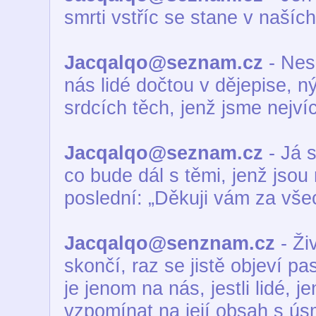
smrti vstříc se stane v naších
Jacqalqo@seznam.cz
- Nes
nás lidé dočtou v dějepise, 
srdcích těch, jenž jsme nejvíc 
Jacqalqo@seznam.cz
- Já s
co bude dál s těmi, jenž jsou 
poslední: „Děkuji vám za vše
Jacqalqo@senznam.cz
- Živ
skončí, raz se jistě objeví pa
je jenom na nás, jestli lidé, j
vzpomínat na její obsah s ú