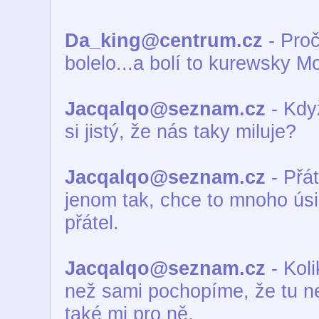
Da_king@centrum.cz
- Proč
bolelo...a bolí to kurewsky Mo
Jacqalqo@seznam.cz
- Kdy
si jistý, že nás taky miluje?
Jacqalqo@seznam.cz
- Přát
jenom tak, chce to mnoho úsi
přátel.
Jacqalqo@seznam.cz
- Koli
než sami pochopíme, že tu ne
také mi pro ně.