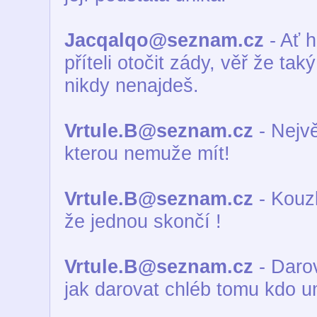
Jacqalqo@seznam.cz
- Ať 
příteli otočit zády, věř že tak
nikdy nenajdeš.
Vrtule.B@seznam.cz
- Nejvě
kterou nemuže mít!
Vrtule.B@seznam.cz
- Kouzl
že jednou skončí !
Vrtule.B@seznam.cz
- Darov
jak darovat chléb tomu kdo um