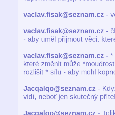
vaclav.fisak@seznam.cz
- v
vaclav.fisak@seznam.cz
- č
- aby uměl přijmout věci, kt
vaclav.fisak@seznam.cz
- *
které změnit může *moudrost 
rozlišit * sílu - aby mohl ko
Jacqalqo@seznam.cz
- Když
vidí, neboť jen skutečný přítel t
Jacqalqo@seznam.cz
- Toli