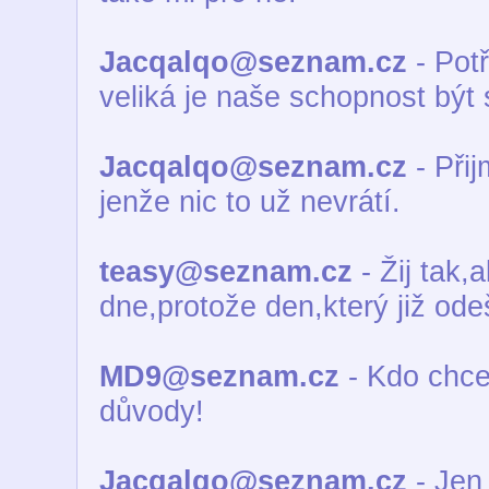
Jacqalqo@seznam.cz
- Potř
veliká je naše schopnost být 
Jacqalqo@seznam.cz
- Přij
jenže nic to už nevrátí.
teasy@seznam.cz
- Žij tak,
dne,protože den,který již ode
MD9@seznam.cz
- Kdo chce
důvody!
Jacqalqo@seznam.cz
- Jen 