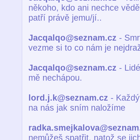
někoho, kdo ani nechce vědět
patří právě jemu/jí..
Jacqalqo@seznam.cz
- Smrt
vezme si to co nám je nejdraž
Jacqalqo@seznam.cz
- Lidé
mě nechápou.
lord.j.k@seznam.cz
- Každý 
na nás jak sním naložíme
radka.smejkalova@seznam
nemůžeš spatřit, natož se jich