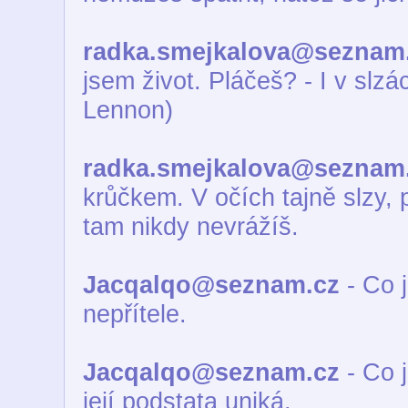
radka.smejkalova@seznam
jsem život. Pláčeš? - I v slzác
Lennon)
radka.smejkalova@seznam
krůčkem. V očích tajně slzy, 
tam nikdy nevrážíš.
Jacqalqo@seznam.cz
- Co j
nepřítele.
Jacqalqo@seznam.cz
- Co j
její podstata uniká.