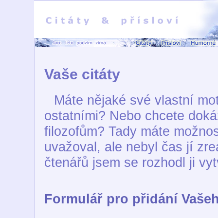
Vaše citáty
Máte nějaké své vlastní mott
ostatními? Nebo chcete doká
filozofům? Tady máte možnos
uvažoval, ale nebyl čas jí zre
čtenářů jsem se rozhodl ji vytv
Formulář pro přidání Vašeh