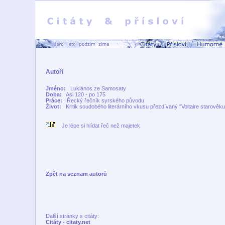
Autoři
Jméno:
Lukiános ze Samosaty
Doba:
Asi 120 - po 175
Práce:
Řecký řečník syrského původu
Život:
Kritik soudobého literárního vkusu přezdívaný "Voltaire starověku
Je lépe si hlídat řeč než majetek
Zpět na seznam autorů
Další stránky s citáty:
Citáty - citaty.net