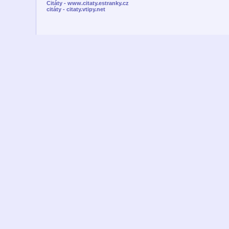
Citáty - www.citaty.estranky.cz
citáty - citaty.vtipy.net