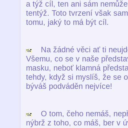
a týž cíl, ten ani sám nemůže
tentýž. Toto tvrzení však sam
tomu, jaký to má být cíl.
Na žádné věci ať ti neujde 
Všemu, co se v naše představ
masku, neboť klamná předsta
tehdy, když si myslíš, že se 
býváš podváděn nejvíce!
O tom, čeho nemáš, nepřem
nýbrž z toho, co máš, ber v úv