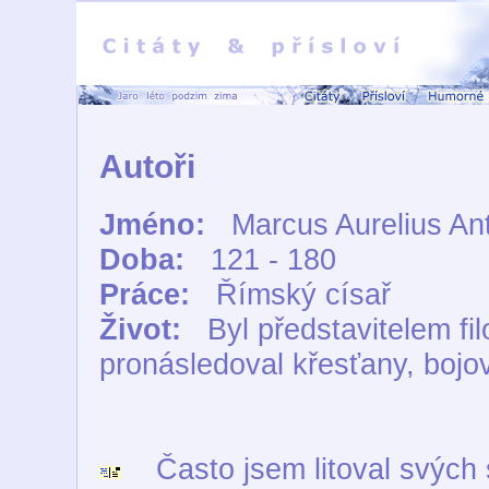
Autoři
Jméno:
Marcus Aurelius An
Doba:
121 - 180
Práce:
Římský císař
Život:
Byl představitelem fi
pronásledoval křesťany, boj
Často jsem litoval svých s