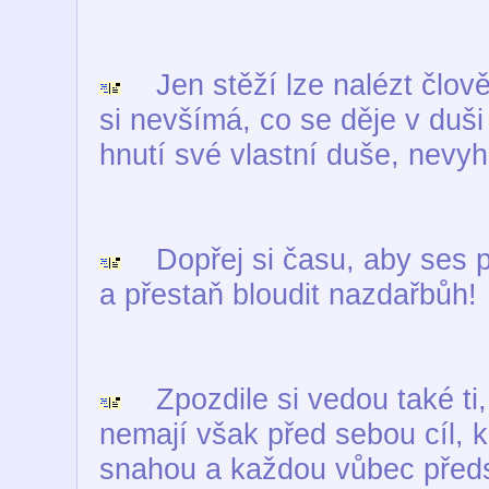
Jen stěží lze nalézt člověk
si nevšímá, co se děje v duši
hnutí své vlastní duše, nevyh
Dopřej si času, aby ses p
a přestaň bloudit nazdařbůh!
Zpozdile si vedou také ti, 
nemají však před sebou cíl, 
snahou a každou vůbec předs