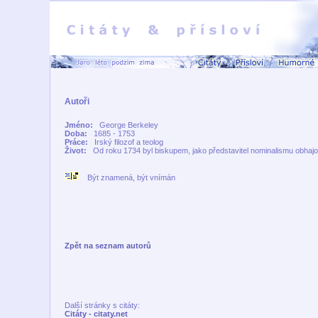
Autoři
Jméno:
George Berkeley
Doba:
1685 - 1753
Práce:
Irský filozof a teolog
Život:
Od roku 1734 byl biskupem, jako představitel nominalismu obhajo
Být znamená, být vnímán
Zpět na seznam autorů
Další stránky s citáty:
Citáty - citaty.net