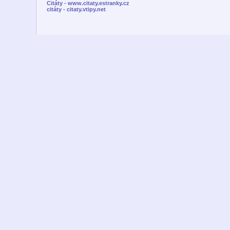
Citáty - www.citaty.estranky.cz
citáty - citaty.vtipy.net