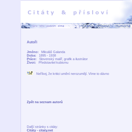
Autoři
Jméno:
Mikuláš Galanda
Doba:
1895 - 1938
Práce:
Slovenský malíř, grafik a ilustrátor
Život:
Představitel kubismu
Neříkej, že kritici umění nerozumějí. Víme to dávno
Zpět na seznam autorů
Další stránky s citáty:
Citáty - citaty.net