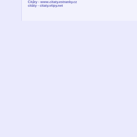
Citáty - www.citaty.estranky.cz
citáty - citaty.vtipy.net