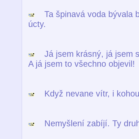
Ta špinavá voda bývala bíl
úcty.
Já jsem krásný, já jsem si
A já jsem to všechno objevil!
Když nevane vítr, i kohout
Nemyšlení zabíjí. Ty dru