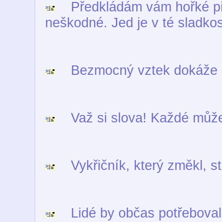
Předkládám vám hořké pilu
neškodné. Jed je v té sladkos
Bezmocný vztek dokáže d
Važ si slova! Každé může
Vykřičník, který změkl, s
Lidé by občas potřebovali