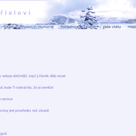
ebyla obtížnější, když ji člověk dělá nerad
l, bude Ti stokrát líto, že jsi nemlčel
o nechce
hny jiné prostředky než zbraně
 groš