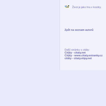
Život je jako hra v kostky.
Zpět na seznam autorů
Další stránky s citáty:
Citáty - citaty.net
Citáty - www.citaty.estranky.cz
citáty - citaty.vtipy.net