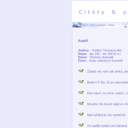
Autoři
Jméno:
Publius Terentius Afer
Doba:
Asi 195 - asi 159 př.n.l.
Práce:
Římský dramatik
Život:
Autor antických komedií
Žádná věc není tak lehká, aby n
Bude-li Ti líto, že jsi nepromluvi
Kdo mluví, co chce, uslyší, c
Moudrý má zkusit nejprve všec
Mezi přáteli je vše společné
Za naději nedám ani zlámaný