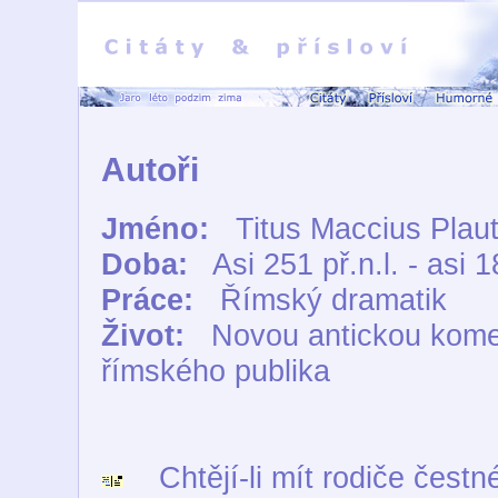
Autoři
Jméno:
Titus Maccius Plau
Doba:
Asi 251 př.n.l. - asi 1
Práce:
Římský dramatik
Život:
Novou antickou komed
římského publika
Chtějí-li mít rodiče čestné