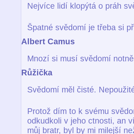
Nejvíce lidí klopýtá o práh 
Špatné svědomí je třeba si př
Albert Camus
Mnozí si musí svědomí notně 
Růžička
Svědomí měl čisté. Nepoužit
Protož dím to k svému svědo
odkudkoli v jeho ctnosti, an v
můj bratr, byl by mi milejší n