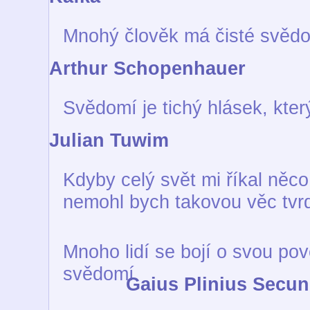
Mnohý člověk má čisté svědo
Arthur Schopenhauer
Svědomí je tichý hlásek, kte
Julian Tuwim
Kdyby celý svět mi říkal něc
nemohl bych takovou věc tvr
Mnoho lidí se bojí o svou pov
svědomí
Gaius Plinius Secu