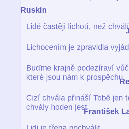
Ruskin
Lidé častěji lichotí, než chvál
Lichocením je zpravidla vyj
Buďme krajně podezíraví vůč
které jsou nám k prospěchu
Re
Cizí chvála přináší Tobě jen 
chvály hoden jest
František L
Lidi je třeba pochválit