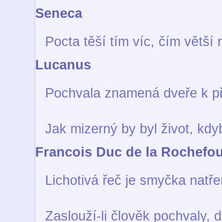
Seneca
Pocta těší tím víc, čím větš
Lucanus
Pochvala znamená dveře k př
Jak mizerný by byl život, kd
Francois Duc de la Rochefo
Lichotivá řeč je smyčka nat
Zaslouží-li člověk pochvaly, 