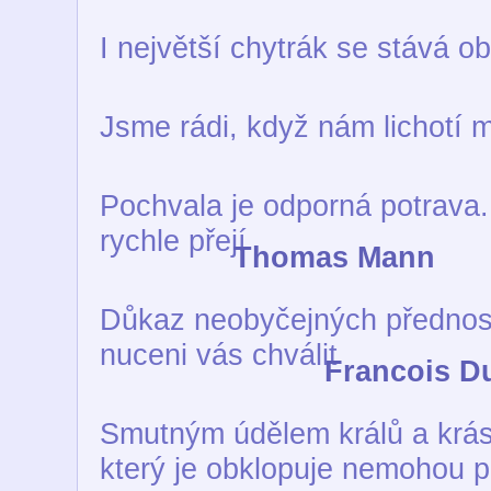
I největší chytrák se stává ob
Jsme rádi, když nám lichotí
Pochvala je odporná potrava. 
rychle přejí
Thomas Mann
Důkaz neobyčejných předností
nuceni vás chválit
Francois D
Smutným údělem králů a krásn
který je obklopuje nemohou p