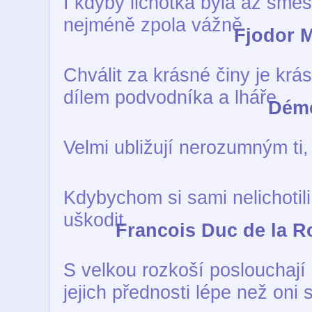
I kdyby lichotka byla až směš
nejméně zpola vážně
Fjodor M
Chválit za krásné činy je krás
dílem podvodníka a lháře
Démo
Velmi ubližují nerozumným ti, 
Kdybychom si sami nelichotil
uškodit
Francois Duc de la 
S velkou rozkoší poslouchají 
jejich přednosti lépe než oni