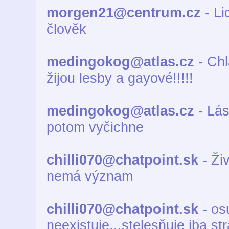
morgen21@centrum.cz
- Li
člověk
medingokog@atlas.cz
- Chl
žijou lesby a gayové!!!!!
medingokog@atlas.cz
- Lásk
potom vyčichne
chilli070@chatpoint.sk
- Živ
nemá význam
chilli070@chatpoint.sk
- os
neexistuje...stelesňuje iba st