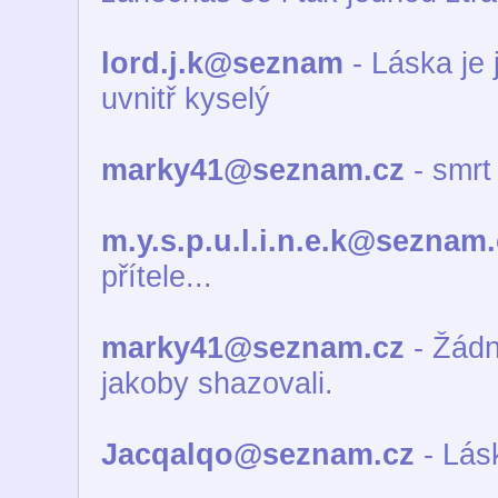
lord.j.k@seznam
- Láska je
uvnitř kyselý
marky41@seznam.cz
- smrt 
m.y.s.p.u.l.i.n.e.k@seznam
přítele...
marky41@seznam.cz
- Žádn
jakoby shazovali.
Jacqalqo@seznam.cz
- Lásk