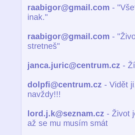
raabigor@gmail.com
- "Všet
inak."
raabigor@gmail.com
- "Živo
stretneš"
janca.juric@centrum.cz
- Ž
dolpfi@centrum.cz
- Vidět j
navždy!!!
lord.j.k@seznam.cz
- Život 
až se mu musím smát