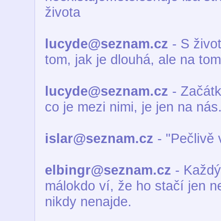
života
lucyde@seznam.cz
- S živo
tom, jak je dlouhá, ale na tom,
lucyde@seznam.cz
- Začátk
co je mezi nimi, je jen na nás.
islar@seznam.cz
- "Pečlivě 
elbingr@seznam.cz
- Každý 
málokdo ví, že ho stačí jen n
nikdy nenajde.