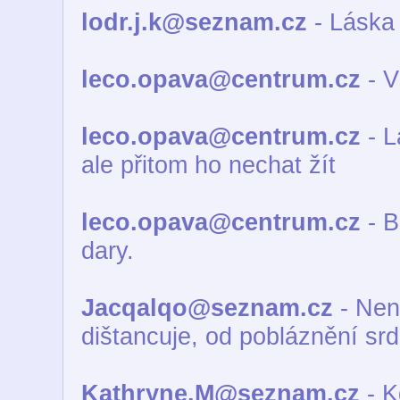
lodr.j.k@seznam.cz
- Láska 
leco.opava@centrum.cz
- V
leco.opava@centrum.cz
- L
ale přitom ho nechat žít
leco.opava@centrum.cz
- B
dary.
Jacqalqo@seznam.cz
- Nená
dištancuje, od pobláznění srd
Kathryne.M@seznam.cz
- K