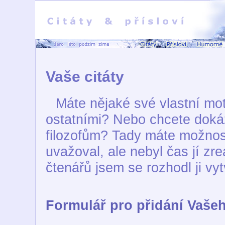
Vaše citáty
Máte nějaké své vlastní mott
ostatními? Nebo chcete doká
filozofům? Tady máte možnos
uvažoval, ale nebyl čas jí zre
čtenářů jsem se rozhodl ji vytv
Formulář pro přidání Vašeh