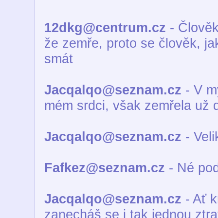
12dkg@centrum.cz
- Člověk,
že zemře, proto se člověk, ja
smát
Jacqalqo@seznam.cz
- V mý
mém srdci, však zemřela už 
Jacqalqo@seznam.cz
- Veli
Fafkez@seznam.cz
- Né pod
Jacqalqo@seznam.cz
- Ať k
zanecháš se i tak jednou ztrat