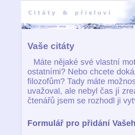
Vaše citáty
Máte nějaké své vlastní mott
ostatními? Nebo chcete doká
filozofům? Tady máte možnos
uvažoval, ale nebyl čas jí zre
čtenářů jsem se rozhodl ji vytv
Formulář pro přidání Vašeh