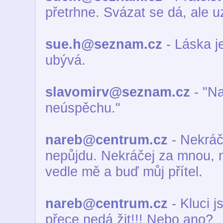
přetrhne. Svázat se dá, ale u
sue.h@seznam.cz
- Láska je
ubývá.
slavomirv@seznam.cz
- "Na
neúspěchu."
nareb@centrum.cz
- Nekráč
nepůjdu. Nekráčej za mnou, 
vedle mě a buď můj přítel.
nareb@centrum.cz
- Kluci 
přece nedá žit!!! Nebo ano?