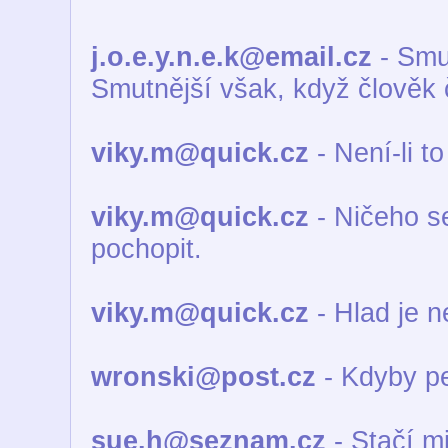
j.o.e.y.n.e.k@email.cz
- Smut
Smutnější však, když člověk 
viky.m@quick.cz
- Není-li t
viky.m@quick.cz
- Ničeho se
pochopit.
viky.m@quick.cz
- Hlad je n
wronski@post.cz
- Kdyby pe
sue.h@seznam.cz
- Stačí m