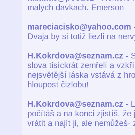
malych davkach. Emerson
mareciacisko@yahoo.com
-
Dvaja by si totiž liezli na nervy
H.Kokrdova@seznam.cz
- S
slova tisíckrát zemřelí a vzk
nejsvětější láska vstává z hro
hloupost čizlobu!
H.Kokrdova@seznam.cz
- L
počítáš a na konci zjistíš, že
vrátit a najít ji, ale nemůžeš- 