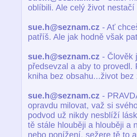
oblíbili. Ale celý život nesta
sue.h@seznam.cz
- Ať chce
patříš. Ale jak hodně však pat
sue.h@seznam.cz
- Člověk j
předsevzal a aby to provedl.
kniha bez obsahu...život bez 
sue.h@seznam.cz
- PRAVDA
opravdu milovat, važ si svéh
podvod už nikdy nesblíží lásk
tě stále hlouběji a hlouběji a
nebo ponížení, sežere tě to a