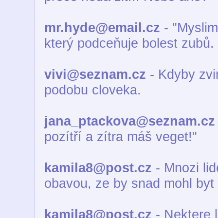
mr.hyde@email.cz
- "Myslim,
který podceňuje bolest zubů.
vivi@seznam.cz
- Kdyby zvir
podobu cloveka.
jana_ptackova@seznam.cz
pozítří a zítra máš veget!"
kamila8@post.cz
- Mnozi lid
obavou, ze by snad mohl byt 
kamila8@post.cz
- Nektere l