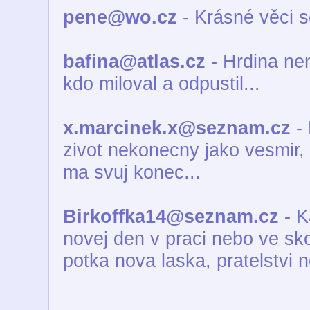
pene@wo.cz
- Krásné věci s
bafina@atlas.cz
- Hrdina není
kdo miloval a odpustil...
x.marcinek.x@seznam.cz
- 
zivot nekonecny jako vesmir,
ma svuj konec...
Birkoffka14@seznam.cz
- K
novej den v praci nebo ve skol
potka nova laska, pratelstvi 