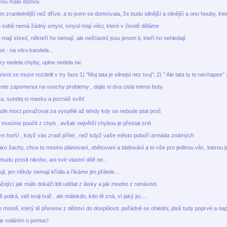
avou máte domov.
 zranitelnější než dříve, a to jsem se domnívala, že budu silnější a silnější a ono houby, kte
 sobě nemá žádný smysl, smysl mají věci, které v životě děláme
 mají sťestí, někteří ho nemají, ale nešťastní jsou jenom ti, kteří ho nehledají
vot - na vitru kandela...
ry nedela chyby, uplne nedela nic
vot se muze rozdelit v try faze 1) "Muj tata je silnejsi nez tvuj"; 2) " Ale tata ty to nechapes" ; 
te zapomenut na vsechy problemy , dajte si dva cisla mensi boty.
a, sundej si masku a poznáš svět!
ude moct považovat za vyspělé až tehdy kdy se nebude ptat proč
musíme poučit z chyb , avšak největší chybou je přestat snít
 horší , když vás zradí přítel , než když vaše město poboří armáda známých
ako šachy, chce to mnoho plánovaní, obětovaní a blafování a to vše pro jedinou věc, kterou j
udu prosit nikoho, ani své vlastní dítě ne...
jí, jen někdy nemají křídla a říkáme jim přátele...
žející jak málo dokáži lidi udělat z lásky a jak mnoho z nenávisti.
potká, vidí tvoji tvář.. ale málokdo, kdo tě zná, ví jaký jsi....
 mostě, který tě přenese z dětství do dospělosti..pořádně se ohlédni, jdeš tudy poprvé a nap
je voláním o pomoc!