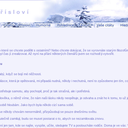
 o které se chcete podělit s ostatními? Nebo chcete dokázat, že se vyrovnáte starým filoz
l čas jí zrealizovat. Až nyní na přání některých čtenářů jsem se rozhodl ji vytvořit.
tu
abý, když se bojí mé něžnosti.
lásce, která je opětovaná, mi připadá nudná, někdy i nechutná, není to způsobeno jen tím, c
třebuje samotu, aby pochopil, proč je tak strašná, ale i potřebná.
lověka, o němž víme, že nám naši lásku nikdy neopětuje, je odvaha a znát ho k tomu, to už je
sobě hloubám. Jako bych byla někdo cizí sama sobě.
se někdy chovám nenormálně, přizpůsobuji se pouze dnešnímu světu.
utečně zamiluji, budu se muset postarat o to, abych se nezamilovala znovu.
í jen tam, kde se najíte, vyspíte, učíte, sledujete TV a posloucháte rodiče. Doma je ve vás