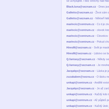
se uchylujete. I bez střechy nad hl
Black.luna@seznam.cz
- Dnes jsem
Galletto@seznam.cz
- Život sám o
Galletto@seznam.cz
- Něktwří lidé
marincic@centrum.cz
- Co ti je zi
marincic@centrum.cz
- clovek kte
marincic@centrum.cz
- Clovekov zi
marincic@centrum.cz
- Pokud chce
HiresM@seznam.cz
- Svět je mask
HiresM@seznam.cz
- Lidstvo se b
Q.fantasy@seznam.cz
- Někdy se 
Q.fantasy@seznam.cz
- Je mnohem
Jacqalqo@seznam.cz
- Láska je j
zuzakaben@sezna.cz
- O lásku neb
unkapi@centrum.cz
- Andělé existu
Jacqalqo@seznam.cz
- Je až zará
unkapi@centrum.cz
- Každý kdo tě 
unkapi@centrum.cz
- Až půjdeš po
unkapi@centrum.cz
- Každý útok 