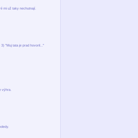
ré mi už taky nechutnají.
3) "Muj tata je prad hovoril..."
e výhra.
oledy.