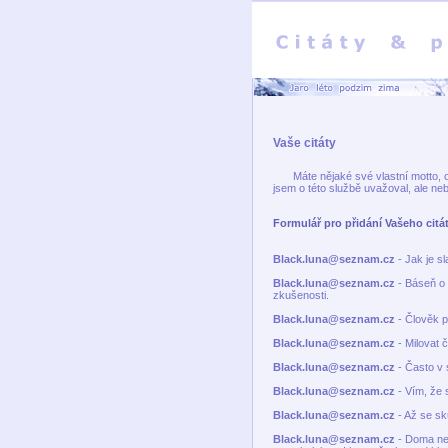
Vaše citáty
Máte nějaké své vlastní motto,
jsem o této službě uvažoval, ale neby
Formulář pro přidání Vašeho citá
Black.luna@seznam.cz
- Jak je sl
Black.luna@seznam.cz
- Báseň o 
zkušenosti.
Black.luna@seznam.cz
- Člověk po
Black.luna@seznam.cz
- Milovat č
Black.luna@seznam.cz
- Často v 
Black.luna@seznam.cz
- Vím, že 
Black.luna@seznam.cz
- Až se sk
Black.luna@seznam.cz
- Doma nen