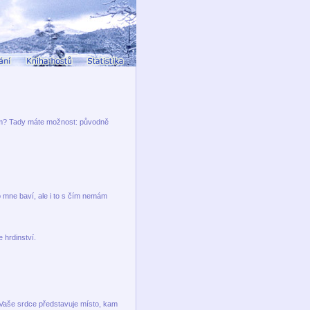
ofům? Tady máte možnost: původně
o mne baví, ale i to s čím nemám
 hrdinství.
: Vaše srdce představuje místo, kam